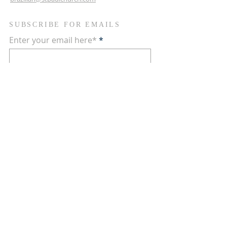
SUBSCRIBE FOR EMAILS
Enter your email here*
Subscribe Now
Contate-nos nas redes sociais
Terms & conditions
Privacy policy
Accessibility statement
© 2024 by Comunidade
Brasileira. Powered and secured