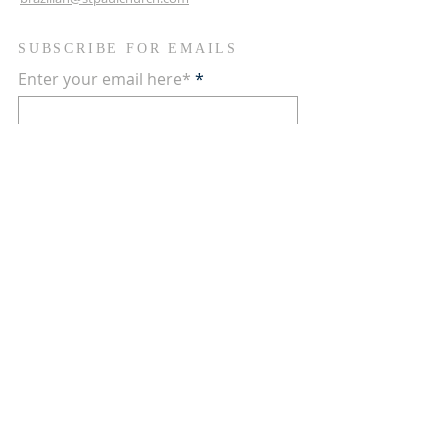
SUBSCRIBE FOR EMAILS
Enter your email here*
Subscribe Now
Contate-nos nas redes sociais
Terms & conditions
Privacy policy
Accessibility statement
© 2024 by Comunidade
Brasileira. Powered and secured