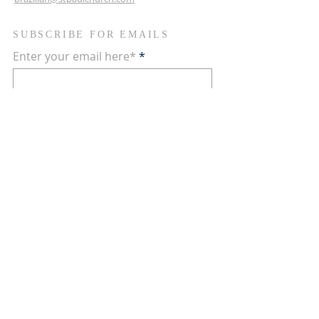
SUBSCRIBE FOR EMAILS
Enter your email here*
Subscribe Now
Contate-nos nas redes sociais
Terms & conditions
Privacy policy
Accessibility statement
© 2024 by Comunidade
Brasileira. Powered and secured