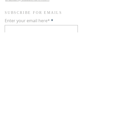
SUBSCRIBE FOR EMAILS
Enter your email here*
Subscribe Now
Contate-nos nas redes sociais
Terms & conditions
Privacy policy
Accessibility statement
© 2024 by Comunidade
Brasileira. Powered and secured