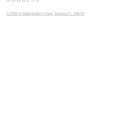
12708 N Dale Mabry Hwy, Tampa FL 33618
brazilian@stpaulchurch.com
SUBSCRIBE FOR EMAILS
Enter your email here*
Subscribe Now
Contate-nos nas redes sociais
Terms & conditions
Privacy policy