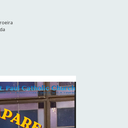
roeira
ida