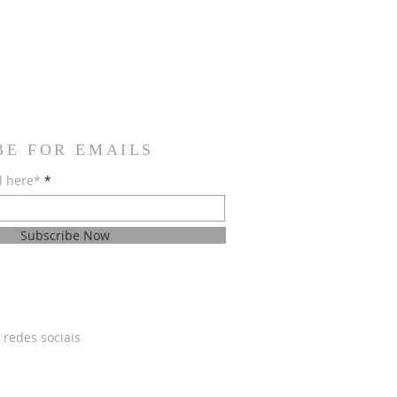
BE FOR EMAILS
l here*
Subscribe Now
 redes sociais