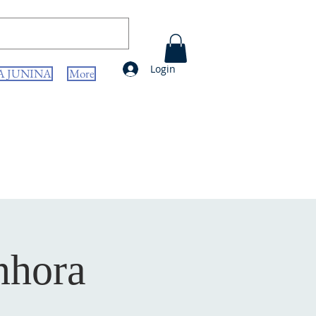
Login
A JUNINA
More
nhora