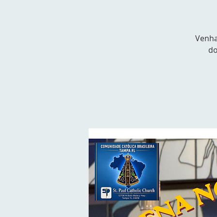
Venha
do