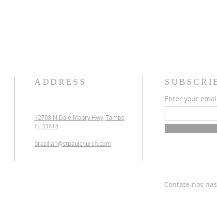
ADDRESS
SUBSCRI
Enter your emai
12708 N Dale Mabry Hwy, Tampa
FL 33618
brazilian@stpaulchurch.com
Contate-nos nas