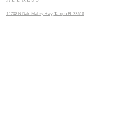
12708 N Dale Mabry Hwy, Tampa FL 33618
brazilian@stpaulchurch.com
SUBSCRIBE FOR EMAILS
Enter your email here*
Subscribe Now
Contate-nos nas redes sociais
Terms & conditions
Privacy policy